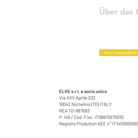
Über das
Jetzt bewerben
ELKE s.r.l. a socio unico
Via XXV Aprile 202
10042 Nichelino (TO) ITALY
REA TO-987683
P. IVA / Cod. Fisc. IT08613670010
Registro Produttori AEE n° IT141100000