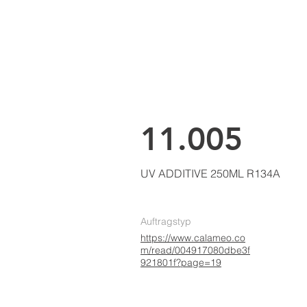
LKE
AIR CONDITIONING
Home
Ü
11.005
UV ADDITIVE 250ML R134A
Auftragstyp
https://www.calameo.co
m/read/004917080dbe3f
921801f?page=19