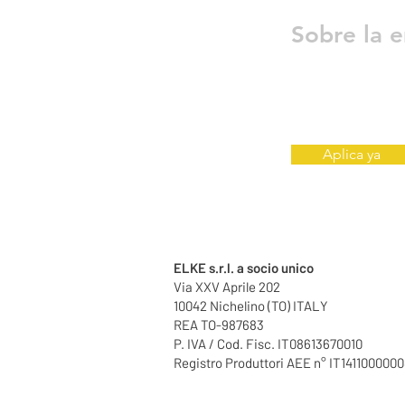
Sobre la 
Aplica ya
ELKE s.r.l. a socio unico
Via XXV Aprile 202
10042 Nichelino (TO) ITALY
REA TO-987683
P. IVA / Cod. Fisc. IT08613670010
Registro Produttori AEE n° IT141100000