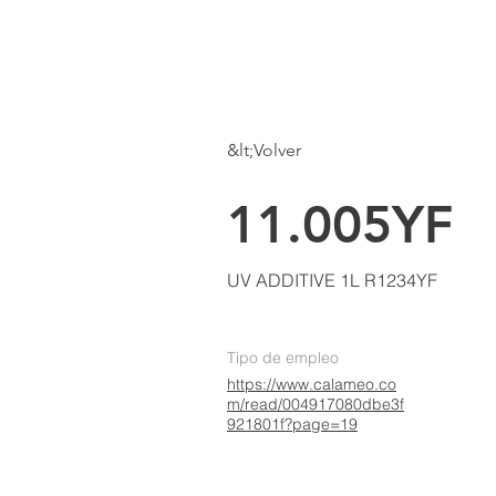
LKE
AIR CONDITIONING
Inicio
Sob
&lt;Volver
11.005YF
UV ADDITIVE 1L R1234YF
Tipo de empleo
https://www.calameo.co
m/read/004917080dbe3f
921801f?page=19