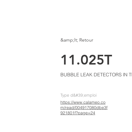
LKE
AIR CONDITIONING
Page d'accueil
&amp;lt; Retour
11.025T
BUBBLE LEAK DETECTORS IN T
Type d&#39;emploi
https://www.calameo.co
m/read/004917080dbe3f
921801f?page=24