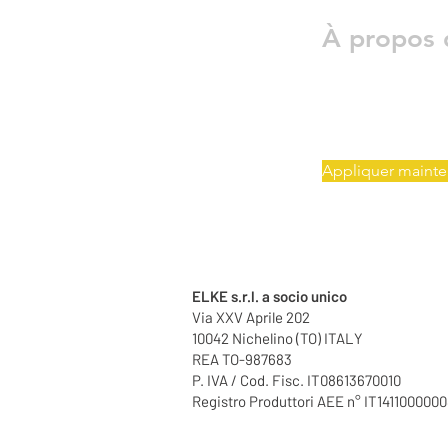
À propos 
Appliquer mainte
ELKE s.r.l. a socio unico
Via XXV Aprile 202
10042 Nichelino (TO) ITALY
REA TO-987683
P. IVA / Cod. Fisc. IT08613670010
Registro Produttori AEE n° IT141100000