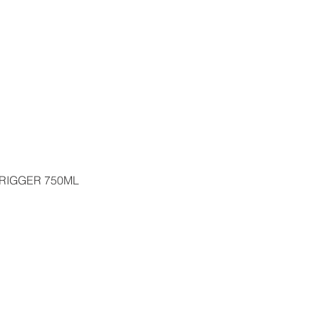
À propos de nous
Produits
Catalogues
Médias
RIGGER 750ML