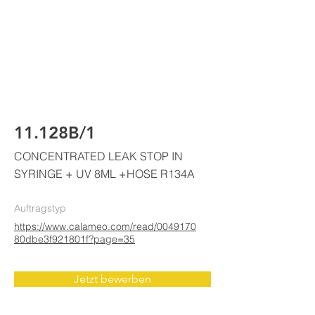
ELKE
AIR CONDITIONING
11.128B/1
CONCENTRATED LEAK STOP IN
SYRINGE + UV 8ML +HOSE R134A
Auftragstyp
https://www.calameo.com/read/0049170
80dbe3f921801f?page=35
Jetzt bewerben