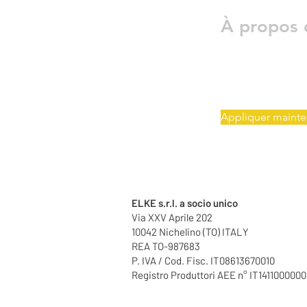
À propos 
Appliquer mainte
ELKE s.r.l. a socio unico
Via XXV Aprile 202
10042 Nichelino (TO) ITALY
REA TO-987683
P. IVA / Cod. Fisc. IT08613670010
Registro Produttori AEE n° IT141100000