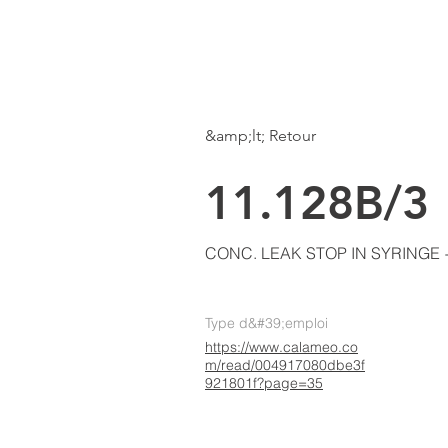
LKE
AIR CONDITIONING
Page d'accueil
&amp;lt; Retour
11.128B/3
CONC. LEAK STOP IN SYRINGE 
Type d&#39;emploi
https://www.calameo.co
m/read/004917080dbe3f
921801f?page=35