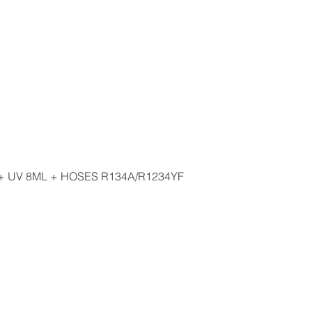
À propos de nous
Produits
Catalogues
Médias
+ UV 8ML + HOSES R134A/R1234YF