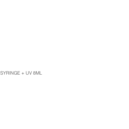
ber uns
Produkte
Kataloge
Medien
FAQ
SYRINGE + UV 8ML