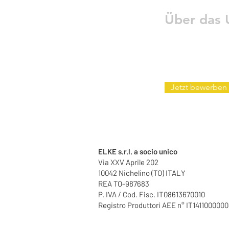
Über das
Jetzt bewerben
ELKE s.r.l. a socio unico
Via XXV Aprile 202
10042 Nichelino (TO) ITALY
REA TO-987683
P. IVA / Cod. Fisc. IT08613670010
Registro Produttori AEE n° IT141100000