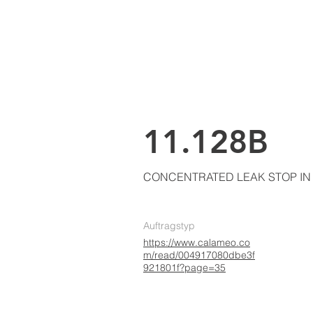
LKE
AIR CONDITIONING
Home
Ü
11.128B
CONCENTRATED LEAK STOP IN 
Auftragstyp
https://www.calameo.co
m/read/004917080dbe3f
921801f?page=35