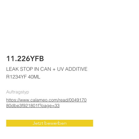
ELKE
AIR CONDITIONING
11.226YFB
LEAK STOP IN CAN + UV ADDITIVE
R1234YF 40ML
Auftragstyp
https://www.calameo.com/read/0049170
80dbe3f921801f?page=33
Jetzt bewerben