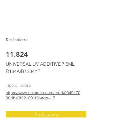
ELKE
AIR CONDITIONING
&lt; Indietro
11.824
UNIVERSAL UV ADDITIVE 7,5ML
R134A/R1234YF
Tipo di lavoro
https://www.calameo.com/read/0049170
80dbe3f921801f?page=17
Applica ora