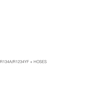
À propos de nous
Produits
Catalogues
Médias
 R134A/R1234YF + HOSES