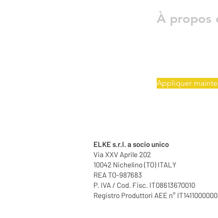
À propos 
Appliquer mainte
ELKE s.r.l. a socio unico
Via XXV Aprile 202
10042 Nichelino (TO) ITALY
REA TO-987683
P. IVA / Cod. Fisc. IT08613670010
Registro Produttori AEE n° IT141100000