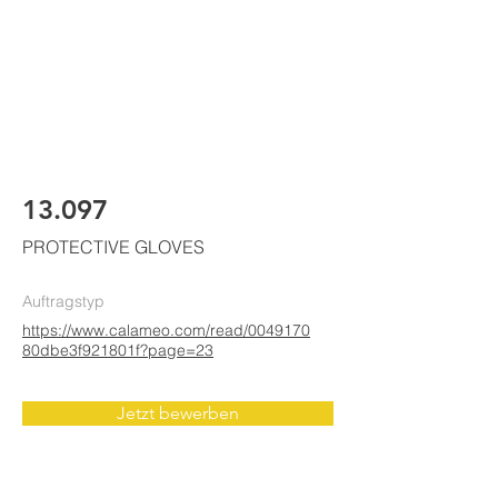
ELKE
AIR CONDITIONING
13.097
PROTECTIVE GLOVES
Auftragstyp
https://www.calameo.com/read/0049170
80dbe3f921801f?page=23
Jetzt bewerben