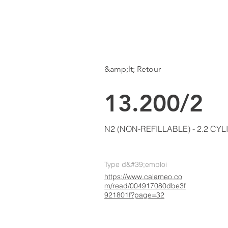
LKE
AIR CONDITIONING
Page d'accueil
&amp;lt; Retour
13.200/2
N2 (NON-REFILLABLE) - 2.2 CY
Type d&#39;emploi
https://www.calameo.co
m/read/004917080dbe3f
921801f?page=32