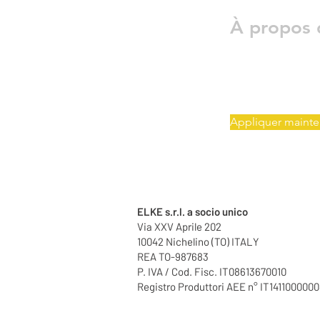
À propos 
Appliquer mainte
ELKE s.r.l. a socio unico
Via XXV Aprile 202
10042 Nichelino (TO) ITALY
REA TO-987683
P. IVA / Cod. Fisc. IT08613670010
Registro Produttori AEE n° IT141100000