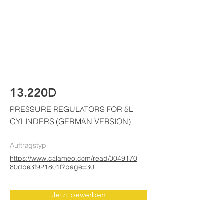
ELKE
AIR CONDITIONING
13.220D
PRESSURE REGULATORS FOR 5L
CYLINDERS (GERMAN VERSION)
Auftragstyp
https://www.calameo.com/read/0049170
80dbe3f921801f?page=30
Jetzt bewerben