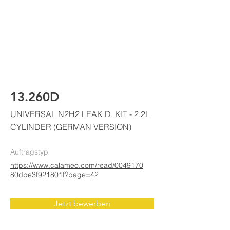
ELKE
AIR CONDITIONING
13.260D
UNIVERSAL N2H2 LEAK D. KIT - 2.2L
CYLINDER (GERMAN VERSION)
Auftragstyp
https://www.calameo.com/read/0049170
80dbe3f921801f?page=42
Jetzt bewerben