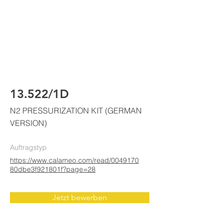
ELKE
AIR CONDITIONING
13.522/1D
N2 PRESSURIZATION KIT (GERMAN
VERSION)
Auftragstyp
https://www.calameo.com/read/0049170
80dbe3f921801f?page=28
Jetzt bewerben