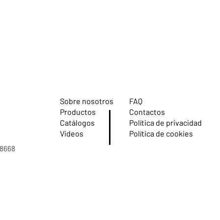
manutenzione e istru
uno spazio perfetto
prodotto speciale e q
clienti dall'articolo.
Sobre nosotros
FAQ
Productos
Contactos
Catálogos
Política de privacidad
Videos
Política de cookies
08668
iva sulla raccolta
Le tue preferenze relative alla priva