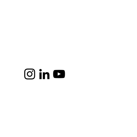
zioni per la pulizia. Sono anche
 per raccontare cosa rende questo
uali vantaggi possono trarre i
cy