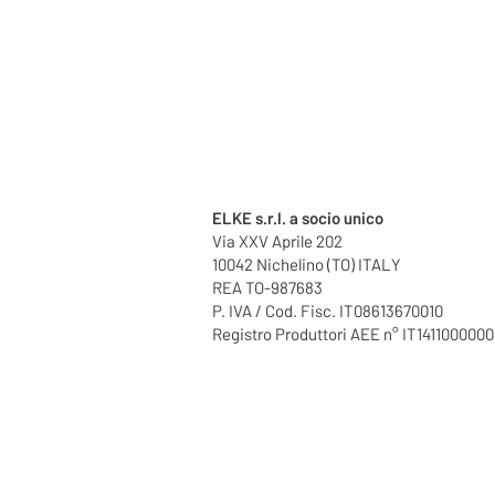
ELKE s.r.l. a socio unico
Via XXV Aprile 202
10042 Nichelino (TO) ITALY
REA TO-987683
P. IVA / Cod. Fisc. IT08613670010
Registro Produttori AEE n° IT141100000
Informat