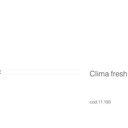
re nosotros
Productos
Catálogos
Videos
FA
Clima fres
cod.11.193
Questi sono i dettagl
perfetto per aggiung
prodotto, come dimens