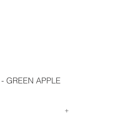
Q
Contacto
h - GREEN APPLE
i di un prodotto. Sono un posto
ere maggiori informazioni sul
ioni, materiali, istruzioni per la