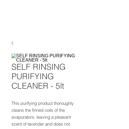
ELKE
AIR CONDITIONING
SELF RINSING
PURIFYING
CLEANER - 5lt
This purifying product thoroughly
cleans the finned coils of the
evaporators, leaving a pleasant
scent of lavender and does not