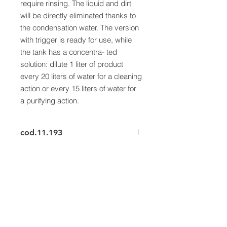
require rinsing. The liquid and dirt
will be directly eliminated thanks to
the condensation water. The version
with trigger is ready for use, while
the tank has a concentra- ted
solution: dilute 1 liter of product
every 20 liters of water for a cleaning
action or every 15 liters of water for
a purifying action.
cod.11.193
Questi sono i dettagli di un prodotto.
Sono un posto perfetto per
aggiungere maggiori informazioni sul
prodotto, come dimensioni, materiali,
istruzioni per la manutenzione e
istruzioni per la pulizia. Sono anche
uno spazio perfetto per raccontare
cosa rende questo prodotto speciale
ELKE s.r.l. a socio unico