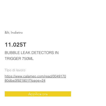
ELKE
AIR CONDITIONING
&lt; Indietro
11.025T
BUBBLE LEAK DETECTORS IN
TRIGGER 750ML
Tipo di lavoro
https://www.calameo.com/read/0049170
80dbe3f921801f?page=24
Applica ora