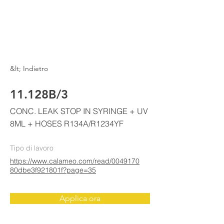
ELKE
AIR CONDITIONING
&lt; Indietro
11.128B/3
CONC. LEAK STOP IN SYRINGE + UV
8ML + HOSES R134A/R1234YF
Tipo di lavoro
https://www.calameo.com/read/0049170
80dbe3f921801f?page=35
Applica ora