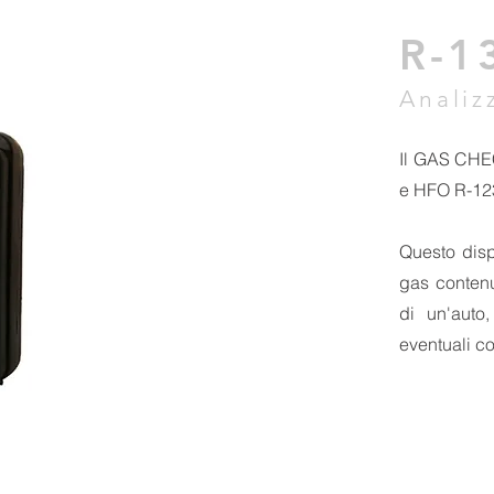
R-1
Analiz
Il GAS CHE
e HFO R-12
Questo dispo
gas contenu
di un'auto
eventuali co