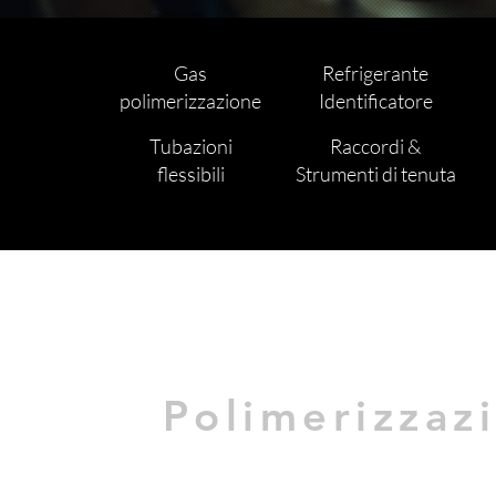
Gas
Refrigerante
polimerizzazione
Identificatore
Tubazioni
Raccordi &
flessibili
Strumenti di tenuta
Polimerizzaz