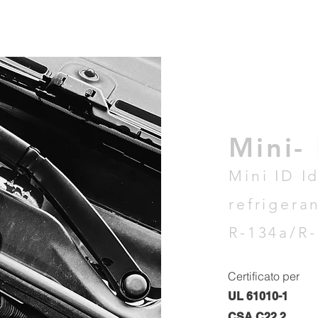
Mini-
Mini ID I
refrigera
R-134a/R-
Certificato per
UL 61010-1
CSA C22.2