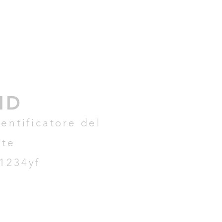
 ID
dentificatore del
nte
1234yf