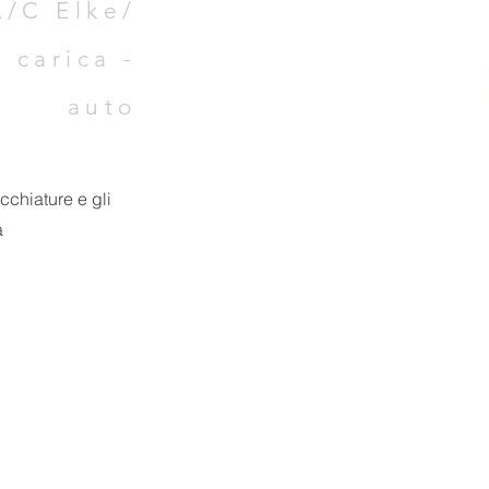
A/C Elke/
 carica -
auto
cchiature e gli
a