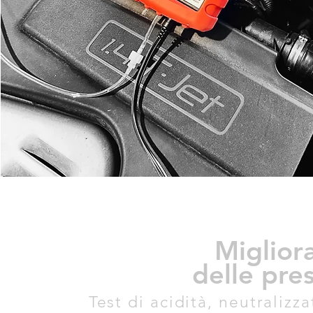
Miglior
delle pres
Test di acidità, neutralizza