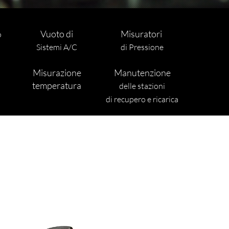
Vuoto di
Misuratori
o
Sistemi A/C
di Pressione
Misurazione
Manutenzione
temperatura
delle stazioni
di recupero e ricarica