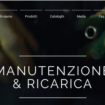
hi siamo
Prodotti
Cataloghi
Media
Faq
MANUTENZION
& RICARICA