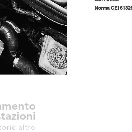
Norma CEI 6132
amento
tazioni
torie altro