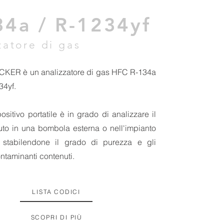
34a / R-1234yf
zatore di gas
CKER è un analizzatore di gas HFC R-134a
34yf.
sitivo portatile è in grado di analizzare il
to in una bombola esterna o nell'impianto
, stabilendone il grado di purezza e gli
ntaminanti contenuti.
LISTA CODICI
SCOPRI DI PIÙ