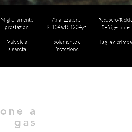
Miglioramento
Analizzatore
Recupero/Ricicl
prestazioni
R-134a/R-1234yf
Refrigerante
Valvole a
Isolamento e
Taglia e crimpa
sigareta
Protezione
ione a
gas